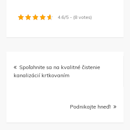
4.6/5 - (8 votes)
Navigace
Spoľahnite sa na kvalitné čistenie
pro
kanalizácií krtkovaním
příspěvek
Podnikajte hneď!