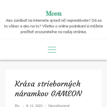
Skip
to
Mcon
content
Ako zarábať na internete aj keď nič nepredávate? Dá sa
to vôbec a ako na to? Všetko o online podnikaní si môžete
prečítať zrozumiteľne na našej stránke.
Krása strieborných
náramkov GAMEON
By
Nezařazené
9. 11. 2021