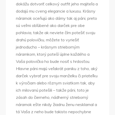
dokážu dotvoriť celkový outfit jeho majiteľa a
dodajú mu cveng elegancie a luxusu. Krásny
náramok oceňujú ako dámy tak aj páni, preto
sú veľmi obľúbené ako darček pre obe
pohlavia, takže ak neviete čím potešiť svoju
drahú polovičku, môžete to vyriešiť
jednoducho – krásnym strieborným
náramkom, ktorý poteší úplne každého a
Vaša polovička ho bude nosiť s hrdosťou.
Hlavne páni majú veľakrát paniku z toho, aký
darček vybrať pre svoju manželku či priateľku
k výročiam alebo rôznym sviatkom tak, aby
ich milovanú potešili – takže páni, toto je
zásah do čierneho, nádherný strieborný
náramok ešte nikdy žiadnu ženu nesklamal a
tá Vaša z neho bude takisto nepochybne