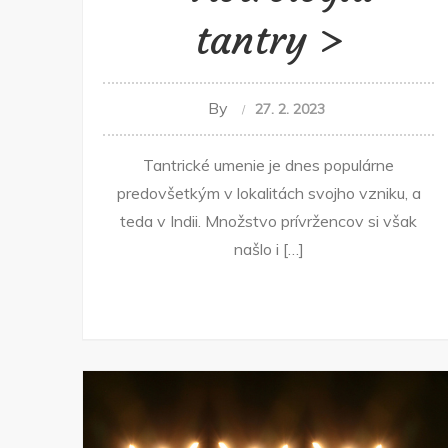
tantry
By
27. 2. 2023
Tantrické umenie je dnes populárne
predovšetkým v lokalitách svojho vzniku, a
teda v Indii. Množstvo prívržencov si však
našlo i […]