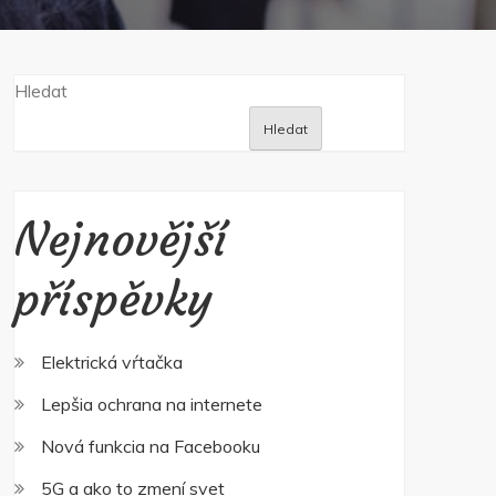
Hledat
Hledat
Nejnovější
příspěvky
Elektrická vŕtačka
Lepšia ochrana na internete
Nová funkcia na Facebooku
5G a ako to zmení svet