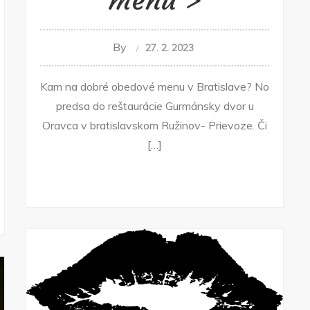
menu
By
27. 2. 2023
Kam na dobré obedové menu v Bratislave? No
predsa do reštaurácie Gurmánsky dvor u
Oravca v bratislavskom Ružinov- Prievoze. Či
[…]