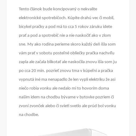
Tento článok bude koncipovaný o nekvalite
elektronické spotrebičoch. Kúpite drahú vec či mobil,
bicykel pračky a pod má to cca 5 rokov záruku idete
prať a pod a spotrebič nie a nie naskočiť ako v zlom
sne. My ako rodina perieme skoro každý deň išla som
vám prať v sobotu posteľné obliečky pračka nachvíľu
zapla ale začala blikotať ale naskočila znovu išla som ju
po cca 20 min. pozrieť znovu tma v kúpeľni a pračka
vypnutá iné ma nenapadlo že len vypli elektriku že asi
niečo robia vonku ale nedalo mi to hovorím doma
našim idem na chodbu bývame v bytovke pozriem či
zvoní zvonček alebo či svieti svetlo ale prúd bol vonku
na chodbe.