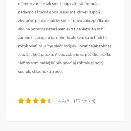
máme v záruke tak sme happy akurát skončila
nedávno záručná doba .Keby mal človek aspoň
zbytočné peniaze tak by som si novú zabezpečila ale
ako na potvoru nezarábam extra peniaze len mini
zárobok pracujem na dohodu ale sem sa nehodí to
rozpisovať. Musíme niečo vyšpekulovať nejak zohnať
,požičať buď práčku. Alebo zoberie na pôžičku práčku.
Tiež by som radšej kúpila hneď aj zobrala aj nový
šporák, chladničku a pod.
4.4/5 - (12 votes)