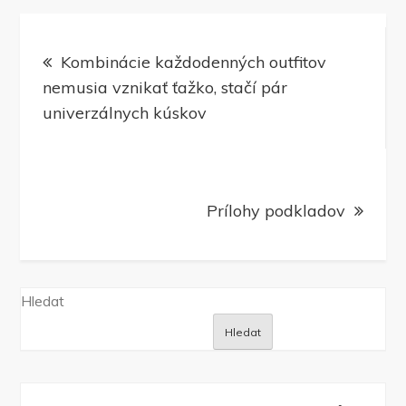
Navigace
Kombinácie každodenných outfitov
pro
nemusia vznikať ťažko, stačí pár
univerzálnych kúskov
příspěvek
Prílohy podkladov
Hledat
Hledat