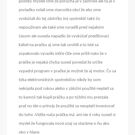
poistky mysleli sme že porucha je v zástrčke ale tá je v
poriadku volali sme starostka obci že aby sme
vyskúšali do tej zástrčky iný spotrebič taký čo
nepoužívam ale také sme vyradili pred nejakým
časom ale suseda napadlo že vyskúšať predlžovací
kábel na pračku aj sme tak urobili a to isté sa
zopakovalo vyrazilo ističe čiže sme prišli nato že v
práčke je nejaká chyba sused povedal že určite
vypadol program v pračke je možné že aj motor. Čo sa
týka elektronických spotrebičov nikdy by som
nekúpila pod rukou alebo v záložni použité neplatí sa
to kamoš tak kúpil práčku a po týždni mu prestala
prať no ide o princíp že použité sa neoplatí investovať
do toho .Vidíte naša práčka má ani nie 4 roky sused si
myslel že fungovala nová ozaj sa staráme o ňu ako
oko v hlave.