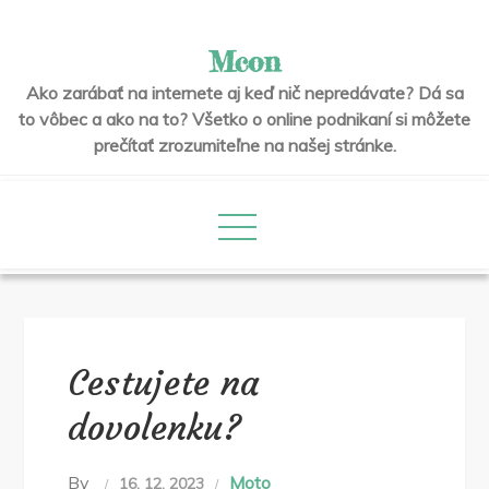
Skip
to
Mcon
content
Ako zarábať na internete aj keď nič nepredávate? Dá sa
to vôbec a ako na to? Všetko o online podnikaní si môžete
prečítať zrozumiteľne na našej stránke.
Cestujete na
dovolenku?
By
Moto
16. 12. 2023