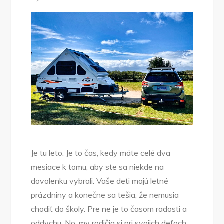
Je tu leto. Je to čas, kedy máte celé dva
mesiace k tomu, aby ste sa niekde na
dovolenku vybrali. Vaše deti majú letné
prázdniny a konečne sa tešia, že nemusia
chodiť do školy. Pre ne je to časom radosti a
oddychu. No, my rodičia si pri svojich deťoch