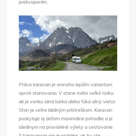
prekvapením.
Práve karavan je omnoho lepším variantom
oproti stanovaniu. V stane máte veľké riziko,
ak je vonku silná búrka alebo fúka silný vietor.
Stan je veľmi labilným prístreškom. Karavan
poskytuje aj deťom maximálne pohodlie a je
ideálnym na pravidelné výlety a cestovanie.
S karavanom nie je problém, ak by ste