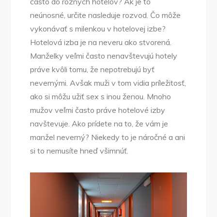
často do rôznych hotelov? Ak je to
neúnosné, určite nasleduje rozvod. Čo môže
vykonávať s milenkou v hotelovej izbe?
Hotelová izba je na neveru ako stvorená.
Manželky veľmi často nenavštevujú hotely
práve kvôli tomu, že nepotrebujú byť
nevernými. Avšak muži v tom vidia príležitosť,
ako si môžu užiť sex s inou ženou. Mnoho
mužov veľmi často práve hotelové izby
navštevuje. Ako prídete na to, že vám je
manžel neverný? Niekedy to je náročné a ani
si to nemusíte hneď všimnúť.