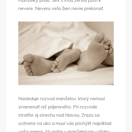
manželky prídu. Sex s inou ženou patrí k
nevere. Neveru veľa žien nevie prekonať.
Nasleduje rozvod manželov, ktorý nemusí
znamenať nič príjemného. Pri rozvode
stratíte aj strechu nad hlavou. Zrazu sa
ocitnete na ulici a musí vás prichýliť napríklad
vaša mama. Ak máte v manželskom vzťahu