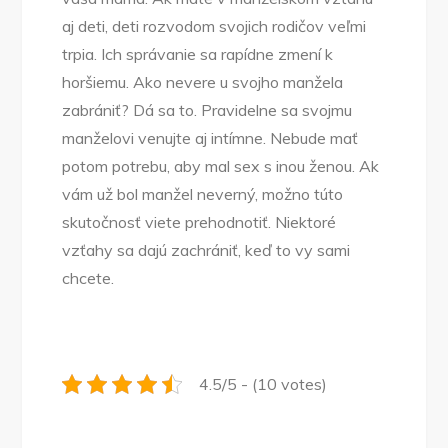
aj deti, deti rozvodom svojich rodičov veľmi
trpia. Ich správanie sa rapídne zmení k
horšiemu. Ako nevere u svojho manžela
zabrániť? Dá sa to. Pravidelne sa svojmu
manželovi venujte aj intímne. Nebude mať
potom potrebu, aby mal sex s inou ženou. Ak
vám už bol manžel neverný, možno túto
skutočnosť viete prehodnotiť. Niektoré
vzťahy sa dajú zachrániť, keď to vy sami
chcete.
4.5/5 - (10 votes)