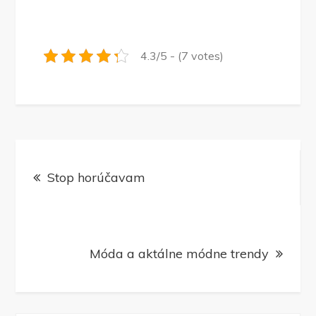
4.3/5 - (7 votes)
Navigace
Stop horúčavam
pro
příspěvek
Móda a aktálne módne trendy