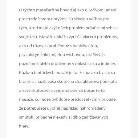
O týchto masážach sa hovorí aj ako o liečivom umení
prostredníctvom dotykov. Sú skvelou voľbou pre
tých, ktorí majú akýkoľvek problém prijať sami seba a
svoje telo. Masáže dokážu vyriešiť viacero problémov,
a to od rôznych problémov s hanblivosťou,
psychickými blokmi, zlou výchovou, urážlivých
poznámok alebo problémov v oblasti sexu a intimity.
Kúzlom tantrických masáží je to, že hocako by ste sa
bránili a snažili, vaša skutočná charakterová podstata
a vaše skutočné ja vyjde na povrch počas tejto
masáže, čo môže byť dobré predovšetkým v prípade,
že potrebujete uvoľniť napríklad nahromadený
smútok, prípadne niekedy aj dlho zadržiavaných
hnev.