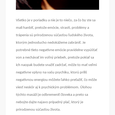
Všetko je v poriadku a nie je to niečo, za čo by ste sa
mali hanbiť, pretože emócie, strasti, problémy a
trápenia sú prirodzenou súčasťou ľudského života,
ktorým jednoducho nedokážeme zabrániť. Je
potrebné tieto negatívne emócie pravidelne vypúšťať
von a nechávať im voľný priebeh, pretože pokiaľ sa
ich naopak budete snažiť zadržať, môže to mať veľmi
negatívne vplyvy na vašu psychiku, ktorú príliš
negatívnou energiou môžete ľahko preťažiť, čo môže
viesť neskôr aj k psychickým problémom. Úlohou
týchto masáží je odbremeniť človeka a preto sa
nebojte dajte najavo prípadný plač, ktorý je
prirodzenou súčasťou života.