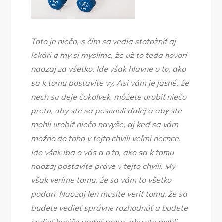
Toto je niečo, s čím sa vedia stotožniť aj
lekári a my si myslíme, že už to teda hovorí
naozaj za všetko. Ide však hlavne o to, ako
sa k tomu postavíte vy. Asi vám je jasné, že
nech sa deje čokoľvek, môžete urobiť niečo
preto, aby ste sa posunuli ďalej a aby ste
mohli urobiť niečo navyše, aj keď sa vám
možno do toho v tejto chvíli veľmi nechce.
Ide však iba o vás a o to, ako sa k tomu
naozaj postavíte práve v tejto chvíli. My
však veríme tomu, že sa vám to všetko
podarí. Naozaj len musíte veriť tomu, že sa
budete vedieť správne rozhodnúť a budete
vedieť hocičo urobiť preto, aby ste mohli