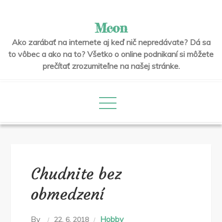
Skip
to
Mcon
content
Ako zarábať na internete aj keď nič nepredávate? Dá sa
to vôbec a ako na to? Všetko o online podnikaní si môžete
prečítať zrozumiteľne na našej stránke.
Chudnite bez
obmedzení
By
Hobby
22. 6. 2018