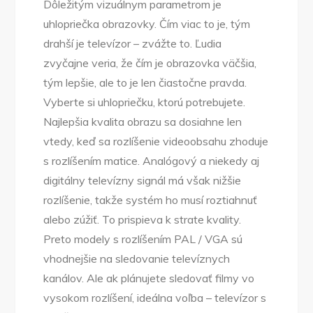
Dôležitým vizuálnym parametrom je
uhlopriečka obrazovky. Čím viac to je, tým
drahší je televízor – zvážte to. Ľudia
zvyčajne veria, že čím je obrazovka väčšia,
tým lepšie, ale to je len čiastočne pravda.
Vyberte si uhlopriečku, ktorú potrebujete.
Najlepšia kvalita obrazu sa dosiahne len
vtedy, keď sa rozlíšenie videoobsahu zhoduje
s rozlíšením matice. Analógový a niekedy aj
digitálny televízny signál má však nižšie
rozlíšenie, takže systém ho musí roztiahnuť
alebo zúžiť. To prispieva k strate kvality.
Preto modely s rozlíšením PAL / VGA sú
vhodnejšie na sledovanie televíznych
kanálov. Ale ak plánujete sledovať filmy vo
vysokom rozlíšení, ideálna voľba – televízor s