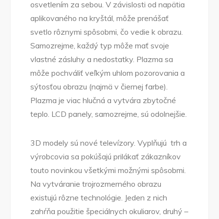
osvetlením za sebou. V závislosti od napätia
aplikovaného na kryštál, môže prenášať
svetlo rôznymi spôsobmi, čo vedie k obrazu.
Samozrejme, každý typ môže mať svoje
vlastné zásluhy a nedostatky. Plazma sa
môže pochváliť veľkým uhlom pozorovania a
sýtosťou obrazu (najmä v čiernej farbe).
Plazma je viac hlučná a vytvára zbytočné
teplo. LCD panely, samozrejme, sú odolnejšie.
3D modely sú nové televízory. Vyplňujú trh a
výrobcovia sa pokúšajú prilákať zákazníkov
touto novinkou všetkými možnými spôsobmi.
Na vytváranie trojrozmerného obrazu
existujú rôzne technológie. Jeden z nich
zahŕňa použitie špeciálnych okuliarov, druhý –