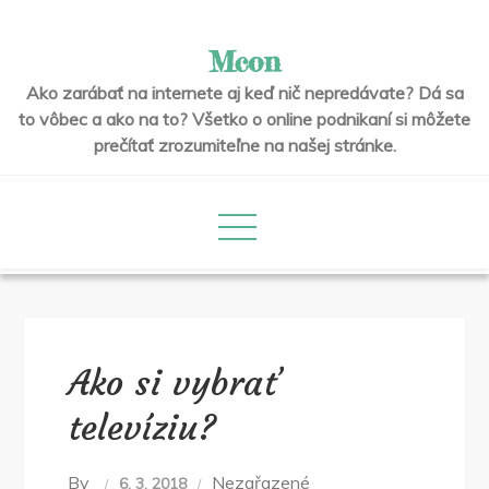
Skip
to
Mcon
content
Ako zarábať na internete aj keď nič nepredávate? Dá sa
to vôbec a ako na to? Všetko o online podnikaní si môžete
prečítať zrozumiteľne na našej stránke.
Ako si vybrať
televíziu?
By
Nezařazené
6. 3. 2018