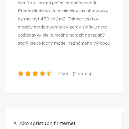
komfortu, najmä počas denného svetla.
Predpokladá sa, že minimálny jas obrazovky
by mal byť 450 cd / m2. Takmer všetky
modely moderných televízorov spĺňajú tieto
požiadavky ale je možné naraziť na nejaký
starý alebo lacný model neznámeho výrobcu.
4.5/5 - (2 votes)
Navigace
Ako sprístupniť internet