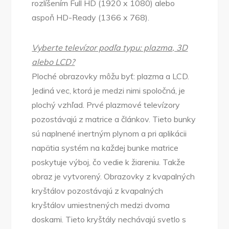
rozlíšením Full HD (1920 x 1080) alebo
aspoň HD-Ready (1366 x 768).
Vyberte televízor podľa typu: plazma, 3D
alebo LCD?
Ploché obrazovky môžu byť: plazma a LCD.
Jediná vec, ktorá je medzi nimi spoločná, je
plochý vzhľad. Prvé plazmové televízory
pozostávajú z matrice a článkov. Tieto bunky
sú naplnené inertným plynom a pri aplikácii
napätia systém na každej bunke matrice
poskytuje výboj, čo vedie k žiareniu. Takže
obraz je vytvorený. Obrazovky z kvapalných
kryštálov pozostávajú z kvapalných
kryštálov umiestnených medzi dvoma
doskami. Tieto kryštály nechávajú svetlo s